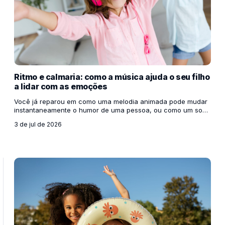
Ritmo e calmaria: como a música ajuda o seu filho
a lidar com as emoções
Você já reparou em como uma melodia animada pode mudar
instantaneamente o humor de uma pessoa, ou como um som
mais suave nos ajuda a desacelerar após um dia exaustivo?
3 de jul de 2026
Se isso acontece conosco, adultos, com as crianças o
impacto é ainda maior. O cérebro infantil está em pleno
desenvolvimento e aprender a lidar com sentimentos intensos
— como a frustração, a raiva, o medo ou a agitação — é um
dos maiores desafios dessa fase. É aí que a música entra em
cena, funcionando como uma ferramenta podero