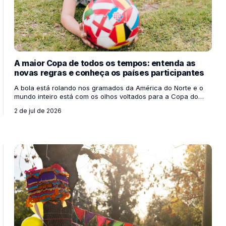
A maior Copa de todos os tempos: entenda as
novas regras e conheça os países participantes
A bola está rolando nos gramados da América do Norte e o
mundo inteiro está com os olhos voltados para a Copa do
Mundo de 2026! Sediada de forma inédita por três países
2 de jul de 2026
vizinhos — Estados Unidos, México e Canadá —, esta edição
já entrou para a história antes mesmo do primeiro apito inicial.
Para os professores, esse megaevento é uma oportunidade
de ouro para engajar os alunos em discussões sobre o
mundo, mapas, bandeiras e diferentes culturas. Mas você
sabe por que esta Copa é tão diferente de