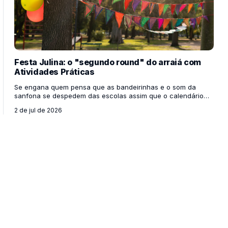
Festa Julina: o "segundo round" do arraiá com
Atividades Práticas
Se engana quem pensa que as bandeirinhas e o som da
sanfona se despedem das escolas assim que o calendário
vira para julho. Para a alegria de alunos e educadores, a
2 de jul de 2026
Festa Julina chega como o "segundo round" dessa
celebração tão amada, provando que a riqueza da cultura
caipira e nordestina ainda tem muito pano pra manga! Para
os professores, o mês de julho é a oportunidade perfeita de ir
além do evento da grande festa e explorar o tema de forma
mais profunda, pedagógica e criativa na rotina da s