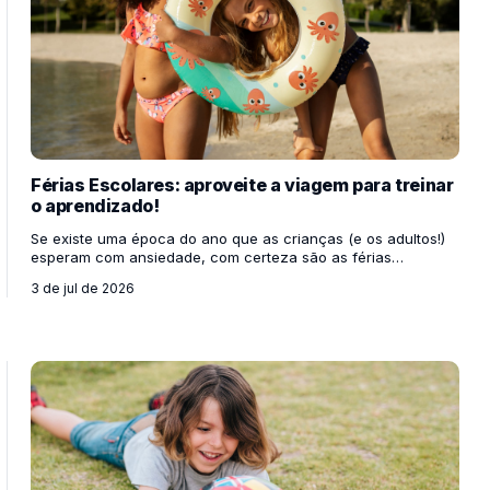
Férias Escolares: aproveite a viagem para treinar
o aprendizado!
Se existe uma época do ano que as crianças (e os adultos!)
esperam com ansiedade, com certeza são as férias
escolares. É o momento perfeito para quebrar a rotina,
3 de jul de 2026
esquecer o despertador por uns dias, se divertir e, acima de
tudo, passar um tempo de qualidade bem juntinho da família.
Mas quem disse que o recesso significa colocar o cérebro
para dormir? Muito pelo contrário! As férias são a
oportunidade ideal para mostrar aos nossos filhos que o
aprendizado não acontece apenas olhando para a lous