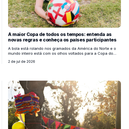
A maior Copa de todos os tempos: entenda as
novas regras e conheça os países participantes
A bola está rolando nos gramados da América do Norte e o
mundo inteiro está com os olhos voltados para a Copa do
Mundo de 2026! Sediada de forma inédita por três países
2 de jul de 2026
vizinhos — Estados Unidos, México e Canadá —, esta edição
já entrou para a história antes mesmo do primeiro apito inicial.
Para os professores, esse megaevento é uma oportunidade
de ouro para engajar os alunos em discussões sobre o
mundo, mapas, bandeiras e diferentes culturas. Mas você
sabe por que esta Copa é tão diferente de