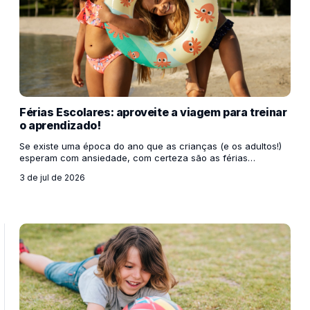
Férias Escolares: aproveite a viagem para treinar
o aprendizado!
Se existe uma época do ano que as crianças (e os adultos!)
esperam com ansiedade, com certeza são as férias
escolares. É o momento perfeito para quebrar a rotina,
3 de jul de 2026
esquecer o despertador por uns dias, se divertir e, acima de
tudo, passar um tempo de qualidade bem juntinho da família.
Mas quem disse que o recesso significa colocar o cérebro
para dormir? Muito pelo contrário! As férias são a
oportunidade ideal para mostrar aos nossos filhos que o
aprendizado não acontece apenas olhando para a lous