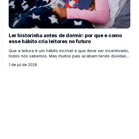
Ler historinha antes de dormir: por que e como
esse hábito cria leitores no futuro
Que a leitura é um hábito incrível e que deve ser incentivado,
todos nós sabemos. Mas muitos pais acabam tendo dúvidas
de como podem instigar a curiosidade de seus filhos,
1 de jul de 2026
especialmente se eles mesmos não têm o hábito da leitura.
Bom, diante disso, é importante ressaltar como o exemplo
arrasta. Se você, pai e mãe, não tem esse hábito, que tal se
empenhar para toda a família a começar a ler? Vivemos em
um momento histórico único e muito particular, no qual o
estímulo constante é unânime. Adultos