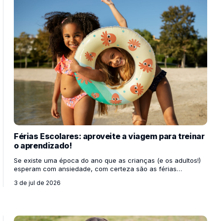
Férias Escolares: aproveite a viagem para treinar
o aprendizado!
Se existe uma época do ano que as crianças (e os adultos!)
esperam com ansiedade, com certeza são as férias
escolares. É o momento perfeito para quebrar a rotina,
3 de jul de 2026
esquecer o despertador por uns dias, se divertir e, acima de
tudo, passar um tempo de qualidade bem juntinho da família.
Mas quem disse que o recesso significa colocar o cérebro
para dormir? Muito pelo contrário! As férias são a
oportunidade ideal para mostrar aos nossos filhos que o