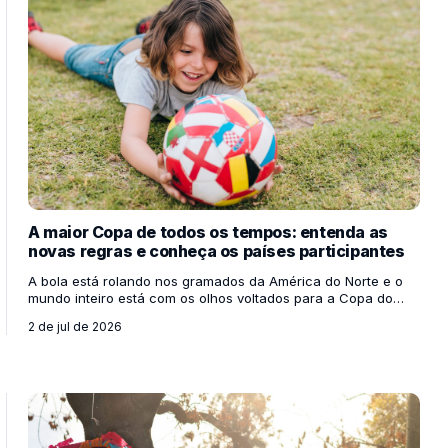
aprendizado não acontece apenas olhando para a lous
A maior Copa de todos os tempos: entenda as
novas regras e conheça os países participantes
A bola está rolando nos gramados da América do Norte e o
mundo inteiro está com os olhos voltados para a Copa do
Mundo de 2026! Sediada de forma inédita por três países
2 de jul de 2026
vizinhos — Estados Unidos, México e Canadá —, esta edição
já entrou para a história antes mesmo do primeiro apito inicial.
Para os professores, esse megaevento é uma oportunidade
de ouro para engajar os alunos em discussões sobre o
mundo, mapas, bandeiras e diferentes culturas. Mas você
sabe por que esta Copa é tão diferente de