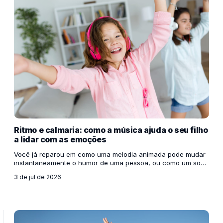
Ritmo e calmaria: como a música ajuda o seu filho
a lidar com as emoções
Você já reparou em como uma melodia animada pode mudar
instantaneamente o humor de uma pessoa, ou como um som
mais suave nos ajuda a desacelerar após um dia exaustivo?
3 de jul de 2026
Se isso acontece conosco, adultos, com as crianças o
impacto é ainda maior. O cérebro infantil está em pleno
desenvolvimento e aprender a lidar com sentimentos intensos
— como a frustração, a raiva, o medo ou a agitação — é um
dos maiores desafios dessa fase. É aí que a música entra em
cena, funcionando como uma ferramenta podero