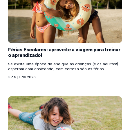
Férias Escolares: aproveite a viagem para treinar
o aprendizado!
Se existe uma época do ano que as crianças (e os adultos!)
esperam com ansiedade, com certeza são as férias
escolares. É o momento perfeito para quebrar a rotina,
3 de jul de 2026
esquecer o despertador por uns dias, se divertir e, acima de
tudo, passar um tempo de qualidade bem juntinho da família.
Mas quem disse que o recesso significa colocar o cérebro
para dormir? Muito pelo contrário! As férias são a
oportunidade ideal para mostrar aos nossos filhos que o
aprendizado não acontece apenas olhando para a lous