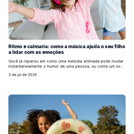
Ritmo e calmaria: como a música ajuda o seu filho
a lidar com as emoções
Você já reparou em como uma melodia animada pode mudar
instantaneamente o humor de uma pessoa, ou como um som
mais suave nos ajuda a desacelerar após um dia exaustivo?
3 de jul de 2026
Se isso acontece conosco, adultos, com as crianças o
impacto é ainda maior. O cérebro infantil está em pleno
desenvolvimento e aprender a lidar com sentimentos intensos
— como a frustração, a raiva, o medo ou a agitação — é um
dos maiores desafios dessa fase. É aí que a música entra em
cena, funcionando como uma ferramenta podero