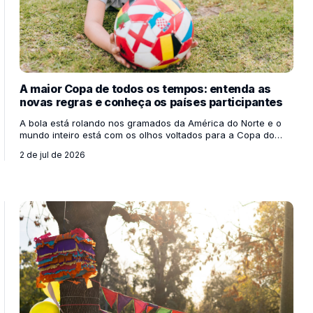
A maior Copa de todos os tempos: entenda as
novas regras e conheça os países participantes
A bola está rolando nos gramados da América do Norte e o
mundo inteiro está com os olhos voltados para a Copa do
Mundo de 2026! Sediada de forma inédita por três países
2 de jul de 2026
vizinhos — Estados Unidos, México e Canadá —, esta edição
já entrou para a história antes mesmo do primeiro apito inicial.
Para os professores, esse megaevento é uma oportunidade
de ouro para engajar os alunos em discussões sobre o
mundo, mapas, bandeiras e diferentes culturas. Mas você
sabe por que esta Copa é tão diferente de