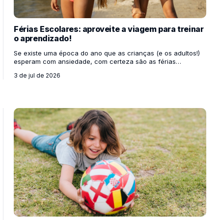
Férias Escolares: aproveite a viagem para treinar
o aprendizado!
Se existe uma época do ano que as crianças (e os adultos!)
esperam com ansiedade, com certeza são as férias
escolares. É o momento perfeito para quebrar a rotina,
3 de jul de 2026
esquecer o despertador por uns dias, se divertir e, acima de
tudo, passar um tempo de qualidade bem juntinho da família.
Mas quem disse que o recesso significa colocar o cérebro
para dormir? Muito pelo contrário! As férias são a
oportunidade ideal para mostrar aos nossos filhos que o
aprendizado não acontece apenas olhando para a lous