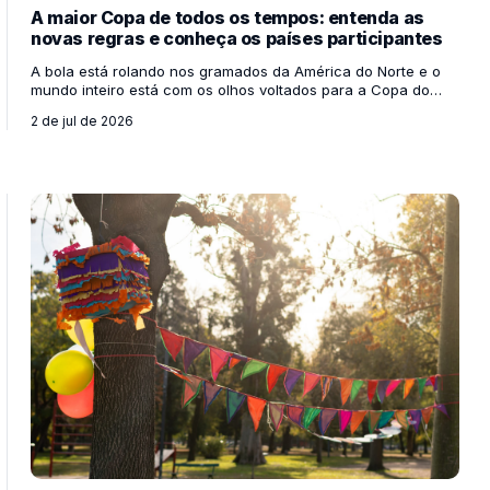
A maior Copa de todos os tempos: entenda as
novas regras e conheça os países participantes
A bola está rolando nos gramados da América do Norte e o
mundo inteiro está com os olhos voltados para a Copa do
Mundo de 2026! Sediada de forma inédita por três países
2 de jul de 2026
vizinhos — Estados Unidos, México e Canadá —, esta edição
já entrou para a história antes mesmo do primeiro apito inicial.
Para os professores, esse megaevento é uma oportunidade
de ouro para engajar os alunos em discussões sobre o
mundo, mapas, bandeiras e diferentes culturas. Mas você
sabe por que esta Copa é tão diferente de