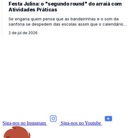
Festa Julina: o "segundo round" do arraiá com
Atividades Práticas
Se engana quem pensa que as bandeirinhas e o som da
sanfona se despedem das escolas assim que o calendário
vira para julho. Para a alegria de alunos e educadores, a
2 de jul de 2026
Festa Julina chega como o "segundo round" dessa
celebração tão amada, provando que a riqueza da cultura
caipira e nordestina ainda tem muito pano pra manga! Para
os professores, o mês de julho é a oportunidade perfeita de ir
além do evento da grande festa e explorar o tema de forma
mais profunda, pedagógica e criativa na rotina da s
Siga-nos no Instagram
Siga-nos no Youtube