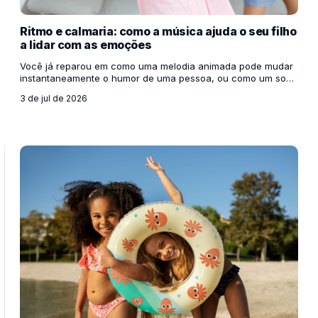
Ritmo e calmaria: como a música ajuda o seu filho
a lidar com as emoções
Você já reparou em como uma melodia animada pode mudar
instantaneamente o humor de uma pessoa, ou como um som
mais suave nos ajuda a desacelerar após um dia exaustivo?
3 de jul de 2026
Se isso acontece conosco, adultos, com as crianças o
impacto é ainda maior. O cérebro infantil está em pleno
desenvolvimento e aprender a lidar com sentimentos intensos
— como a frustração, a raiva, o medo ou a agitação — é um
dos maiores desafios dessa fase. É aí que a música entra em
cena, funcionando como uma ferramenta podero