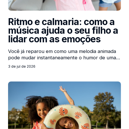
Ritmo e calmaria: como a
música ajuda o seu filho a
lidar com as emoções
Você já reparou em como uma melodia animada
pode mudar instantaneamente o humor de uma
pessoa, ou como um som mais suave nos ajuda a
3 de jul de 2026
desacelerar após um dia exaustivo? Se isso
acontece conosco, adultos, com as crianças o
impacto é ainda maior. O cérebro infantil está em
pleno desenvolvimento e aprender a lidar com
sentimentos intensos — como a frustração, a
raiva, o medo ou a agitação — é um dos maiores
desafios dessa fase. É aí que a música entra em
cena, funcionando como uma ferramenta podero